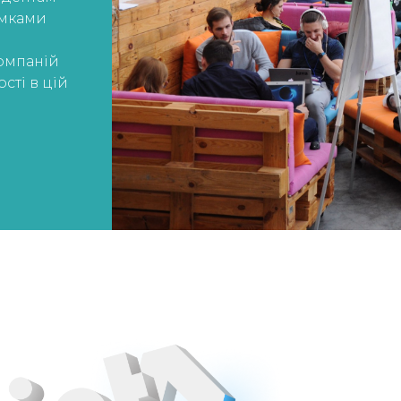
амками
омпаній
сті в цій