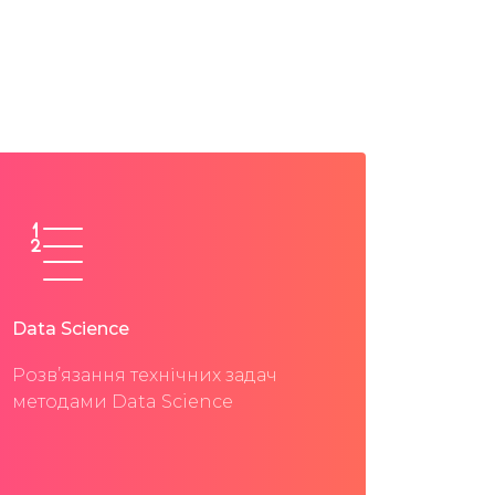
Data Science
Розв’язання технічних задач
методами Data Science