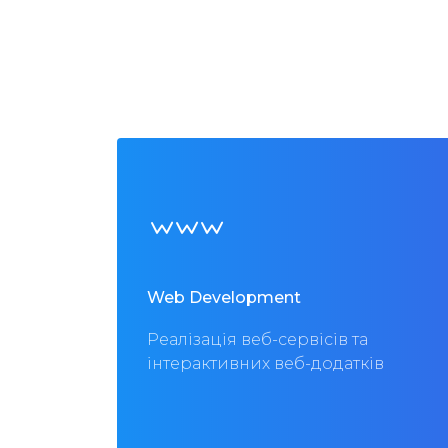
Web Development
Реалізація веб-сервісів та
інтерактивних веб-додатків