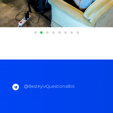
@BestKyivQuestionsBot