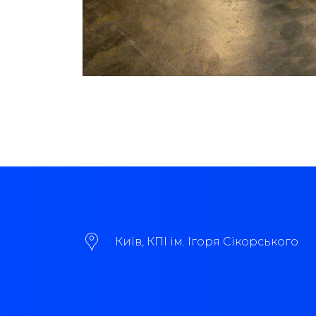
Київ, КПІ ім. Ігоря Сікорського