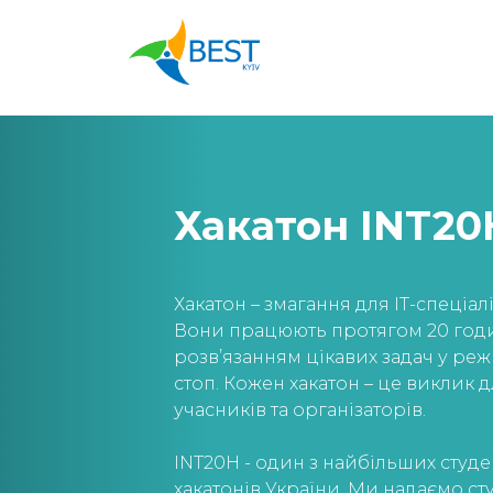
Хакатон INT20
Хакатон – змагання для ІТ-спеціалі
Вони працюють протягом 20 год
розв’язанням цікавих задач у реж
стоп. Кожен хакатон – це виклик д
учасників та організаторів.
INT20H - один з найбільших студе
хакатонів України. Ми надаємо ст