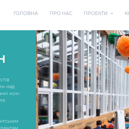
ГОЛОВНА
ПРО НАС
ПРОЕКТИ
К
H
стів.
ин над
имі нон-
ля
нтських
удентам